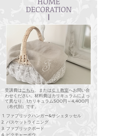
HOME
​DECORATION
Ⅰ
受講費は
こちら
、または
ＣＩ教室
へお問い合
わせください。材料費は
カリキュラムによっ
て異なり、1カリキュラム500円～4,400円
（布代別）です。
ファブリックハンガー&サシェタッセル
バスケットライニング
ファブリックボード
ピクチャーボウ