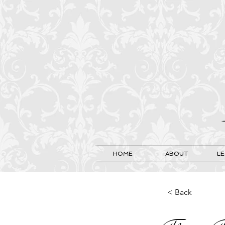
HOME
ABOUT
L
< Back