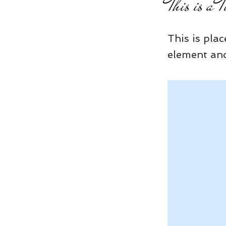
This is a 
This is pla
element and