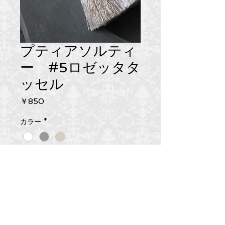
プティアソルティ
ー #5ロゼッタタ
ッセル
価
￥850
格
カラー
*
数量
*
カートに追加する